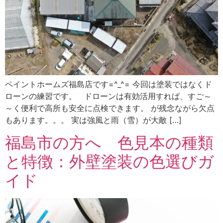
ペイントホームズ福島店です=^_^= 今回は塗装ではなくド
ローンの練習です。 ドローンは有効活用すれば、すご～
～く便利で高所も安全に点検できます。 が残念ながら欠点
もあります。。。 実は強風と雨（雪）が大敵 […]
福島市の方へ 色見本の種類
と特徴：外壁塗装の色選びガ
イド