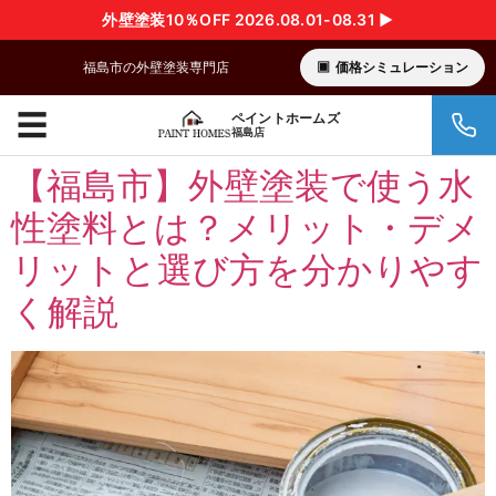
外壁塗装10％OFF 2026.08.01-08.31 ▶︎
福島市の外壁塗装専門店
価格シミュレーション
☰
ペイントホームズ
福島店
コ
【福島市】外壁塗装で使う水
ン
性塗料とは？メリット・デメ
テ
ン
リットと選び方を分かりやす
ツ
に
く解説
ス
キ
ッ
プ