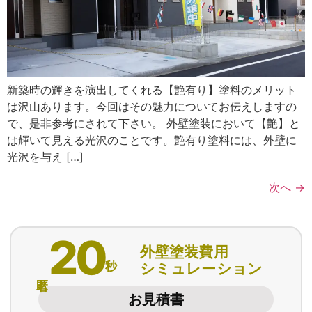
新築時の輝きを演出してくれる【艶有り】塗料のメリット
は沢山あります。今回はその魅力についてお伝えしますの
で、是非参考にされて下さい。 外壁塗装において【艶】と
は輝いて見える光沢のことです。艶有り塗料には、外壁に
光沢を与え […]
次へ
→
20
外壁塗装費用
秒
シミュレーション
匿名
お見積書