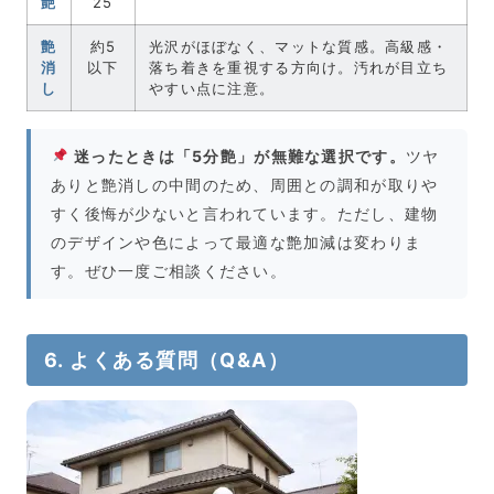
艶
25
艶
約5
光沢がほぼなく、マットな質感。高級感・
消
以下
落ち着きを重視する方向け。汚れが目立ち
し
やすい点に注意。
迷ったときは「5分艶」が無難な選択です。
ツヤ
ありと艶消しの中間のため、周囲との調和が取りや
すく後悔が少ないと言われています。ただし、建物
のデザインや色によって最適な艶加減は変わりま
す。ぜひ一度ご相談ください。
6. よくある質問（Q&A）