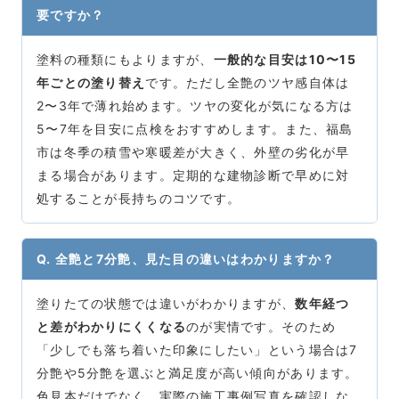
要ですか？
塗料の種類にもよりますが、
一般的な目安は10〜15
年ごとの塗り替え
です。ただし全艶のツヤ感自体は
2〜3年で薄れ始めます。ツヤの変化が気になる方は
5〜7年を目安に点検をおすすめします。また、福島
市は冬季の積雪や寒暖差が大きく、外壁の劣化が早
まる場合があります。定期的な建物診断で早めに対
処することが長持ちのコツです。
Q. 全艶と7分艶、見た目の違いはわかりますか？
塗りたての状態では違いがわかりますが、
数年経つ
と差がわかりにくくなる
のが実情です。そのため
「少しでも落ち着いた印象にしたい」という場合は7
分艶や5分艶を選ぶと満足度が高い傾向があります。
色見本だけでなく、実際の施工事例写真を確認しな