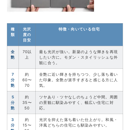
種
光沢
特徴・向いている住宅
類
度の
目安
全
70以
最も光沢が強い。新築のような輝きを再現
艶
上
したい方に。モダン・スタイリッシュな外
観に合う。
7
約
全艶に近い輝きを持ちつつ、少し落ち着い
分
60〜
た印象。全艶が派手すぎると感じる方に人
艶
70
気。
5
約
ツヤあり・ツヤなしのちょうど中間。周囲
分
35〜
の景観に馴染みやすく、幅広い住宅に対
艶
50
応。
3
約
光沢を抑えた落ち着いた仕上がり。和風・
分
15〜
洋風どちらの住宅にも馴染みやすい。