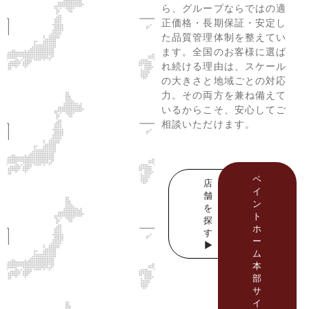
ら、グループならではの適
正価格・長期保証・安定し
た品質管理体制を整えてい
ます。全国のお客様に選ば
れ続ける理由は、スケール
の大きさと地域ごとの対応
力。その両方を兼ね備えて
いるからこそ、安心してご
相談いただけます。
ペ
店
イ
舗
ン
を
ト
探
ホ
す
ー
▶
ム
本
部
サ
イ