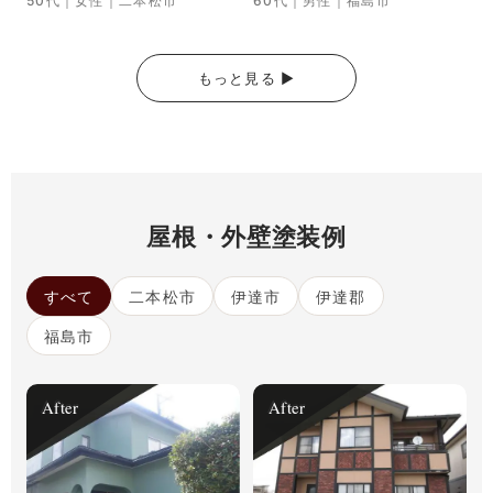
50代｜女性｜二本松市
60代｜男性｜福島市
もっと見る ▶︎
屋根・外壁塗装例
すべて
二本松市
伊達市
伊達郡
福島市
After
After