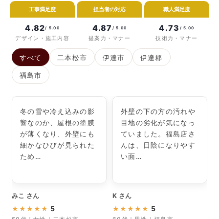
工事満足度
担当者の対応
職人満足度
4.82
4.87
4.73
/ 5.00
/ 5.00
/ 5.00
デザイン・施工内容
提案力・マナー
技術力・マナー
すべて
二本松市
伊達市
伊達郡
福島市
冬の雪や冷え込みの影
外壁の下の方の汚れや
響なのか、屋根の塗膜
目地の劣化が気になっ
が薄くなり、外壁にも
ていました。福島店さ
細かなひびが見られた
んは、日陰になりやす
ため…
い面…
みこ さん
K さん
T
5
5
★
★
★
★
★
★
★
★
★
★