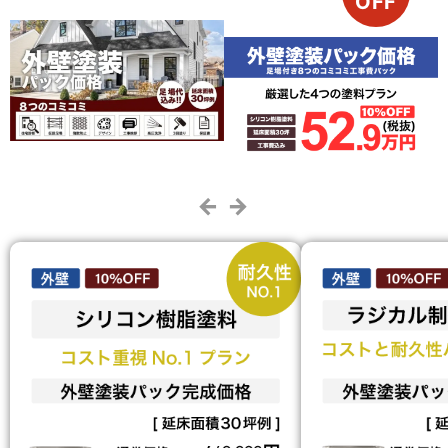
OFF
← →