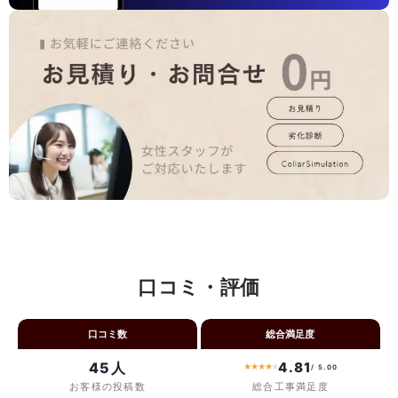
口コミ・評価
口コミ数
総合満足度
45人
4.81
★
★
★
★
★
/ 5.00
お客様の投稿数
総合工事満足度