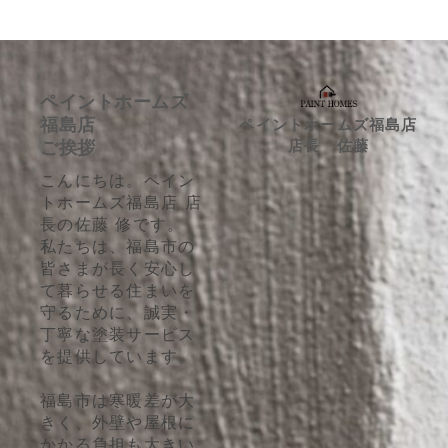
ペイントホームズ
福島店
ペイントホームズ福島店
店長 佐藤
ご挨拶
こんにちは。ペイン
トホームズ福島店 店
長の佐藤 修です。
私たちは、福島市の
皆さまが長く安心し
て暮らせる住まいを
守るために、誠実・
丁寧な塗装サービス
を提供しています。
福島市は寒暖差が大
きく、外壁や屋根に
かかる負担も大きい