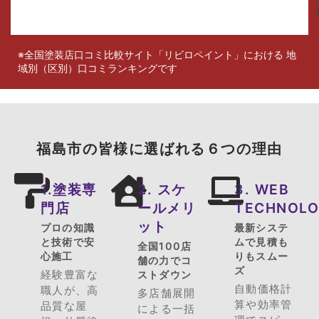
※全国塗装店口コミ比較サイト「リビロペイント」における 地
域別（区別）口コミランキングです
福島市の皆様に選ばれる６つの理由
1.塗装専
2. スケ
3. WEB
門店
ールメリ
TECHNOL
ット
プロの知識
最新システ
と技術で安
ムで見積も
全国100店
心施工
りもスムー
舗の力でコ
ズ
経験豊富な
ストダウン
自動価格計
職人が、高
多店舗展開
算や効率管
品質な屋
による一括