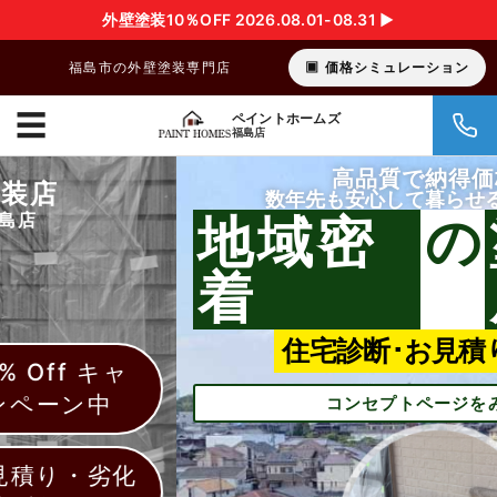
外壁塗装10％OFF 2026.08.01-08.31 ▶︎
福島市の外壁塗装専門店
価格シミュレーション
☰
ペイントホームズ
福島店
高品質で納得価格
数年先も安心して暮らせる我が家へ
地域密
の
塗装
着
店
住宅診断･お見積り無料
コンセプトページをみる