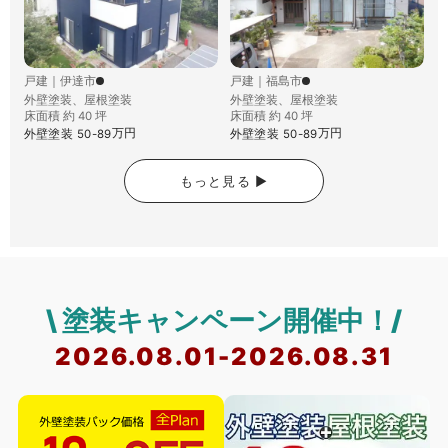
戸建
｜
伊達市
戸建
｜
福島市
外壁塗装、屋根塗装
外壁塗装、屋根塗装
床面積 約 40 坪
床面積 約 40 坪
万円
万円
外壁塗装
50-89
外壁塗装
50-89
もっと見る ▶︎
\ 塗装キャンペーン開催中！/
2026.08.01-2026.08.31