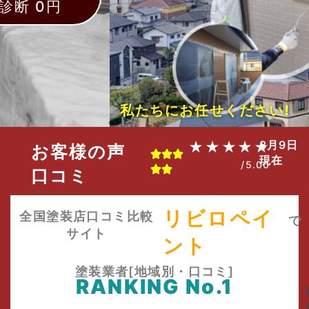
私たちにお任せください!
8月9日
★★★★★
お客様の声
現在
/5.00
口コミ
リビロペイ
全国塗装店口コミ比較
で
サイト
ント
塗装業者[地域別・口コミ]
RANKING No.1