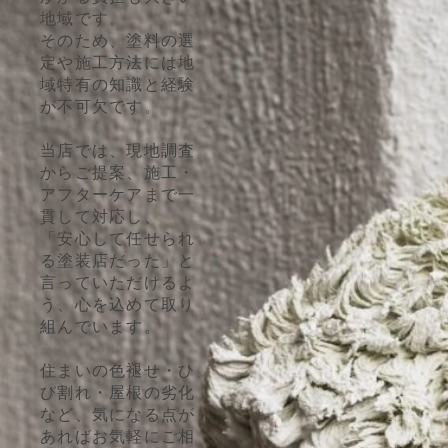
地域です。
そのため、塗料の選
定や施工方法には地
域特有の知識と経験
が不可欠です。
当店では、現地調査
からご提案、施工・
アフターケアまで一
貫して対応し、
「安心して任せられ
る塗装店だった」と
言っていただけるよ
う、心を込めて取り
組んでいます。
住まいの色褪せ・ひ
び割れ・屋根の劣化
など、気になる点が
あればお気軽にご相