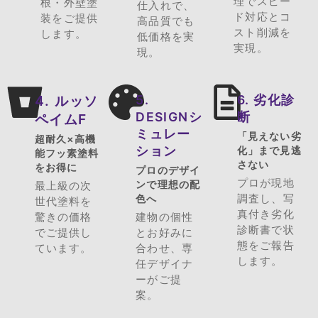
理でスピー
根・外壁塗
仕入れで、
ド対応とコ
装をご提供
高品質でも
スト削減を
します。
低価格を実
実現。
現。
4. ルッソ
5.
6. 劣化診
DESIGNシ
断
ペイムF
ミュレー
「見えない劣
超耐久×高機
ション
化」まで見逃
能フッ素塗料
さない
をお得に
プロのデザイ
プロが現地
ンで理想の配
最上級の次
調査し、写
色へ
世代塗料を
真付き劣化
驚きの価格
建物の個性
診断書で状
でご提供し
とお好みに
態をご報告
ています。
合わせ、専
します。
任デザイナ
ーがご提
案。