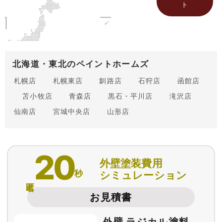
ト
北海道・東北のペイントホームズ
札幌店
札幌東店
釧路店
石狩店
函館店
苫小牧店
青森店
黒石・平川店
滝沢店
仙南店
宮城中央店
山形店
20
外壁塗装費用
秒
シミュレーション
匿名
お見積書
外壁 ラジカル塗料