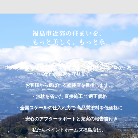
福島市近郊の住まいを、
もっと美しく、もっと永
く
地域の気候や建物特性を知り尽くした外壁塗装のプロが、あ
なたのお家を守ります。
お客様から選ばれる塗装店を目指します。
・無駄を省いた 直接施工 で適正価格
・全国スケールの仕入れ力で 高品質塗料を低価格に
・安心のアフターサポートと充実の報告書付き
私たちペイントホームズ福島店は、