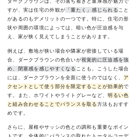
ダークブラウンは、その落ち着きと重厚感が魅力で
すが、実は住宅の外観が
「重たく」感じられる
こと
があるのもデメリットの一つです。特に、住宅の形
状や周囲の環境によっては、暗い色が圧迫感を与
え、家が狭く見えてしまうことがあります。
例えば、敷地が狭い場合や隣家が密接している場
合、ダークブラウンの色合いが
視覚的に圧迫感を強
め、閉塞感を感じやすくなる
ことも。こうした場合
には、ダークブラウンを全面に使うのではなく、
ア
クセントとして使う部分を限定することが効果的
で
す。また、ホワイトやライトグレーなど、
明るい色
と組み合わせることでバランスを取る
方法もおすす
めです。
さらに、屋根やサッシの色との調和も重要なポイン
トです。全体的にバランスの取れたトータルコーデ