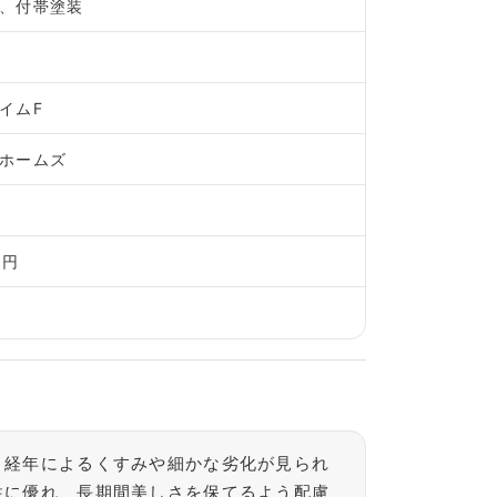
、付帯塗装
イムF
ホームズ
万円
、経年によるくすみや細かな劣化が見られ
性に優れ、長期間美しさを保てるよう配慮