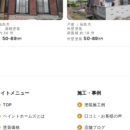
福島市
戸建
｜
福島市
装、屋根塗装
外壁塗装
 36 坪
床面積 約 18 坪
50-89
50-89
装
外壁塗装
万円
万円
サイトメニュー
施工・事例
TOP
塗装施工例
ペイントホームズとは
口コミ・お客様の声
塗装価格
店舗ブログ