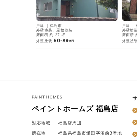
戸建
｜
福島市
戸建
｜
外壁塗装、屋根塗装
外壁塗
床面積 約 27 坪
床面積 約
50-89
外壁塗装
外壁塗
万円
PAINT HOMES
ペイントホームズ 福島店
対応地域
福島店周辺
所在地
福島県福島市鎌田字沼前3番地