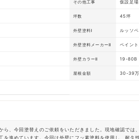
仮設足場
その他工事
45坪
坪数
ルッソペ
外壁塗料Ⅰ
ペイント
外壁塗料メーカーⅡ
19-80B
外壁カラーⅡ
30-39
屋根金額
から、今回塗替えのご依頼をいただきました。現地確認では
工を進めています。今回は外壁にフッ素塗料を使用し、耐久