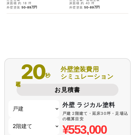
床面積 約 18 坪
床面積 約 40 坪
万円
万円
外壁塗装
50-89
外壁塗装
50-89
20
外壁塗装費用
秒
シミュレーション
匿名
お見積書
外壁 ラジカル塗料
戸建 2階建て・延床30坪・足場込
の概算目安
¥553,000