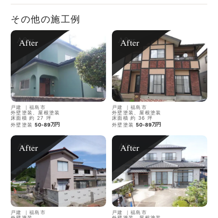
その他の施工例
After
After
戸建
｜
福島市
戸建
｜
福島市
外壁塗装、屋根塗装
外壁塗装、屋根塗装
床面積 約 27 坪
床面積 約 36 坪
万円
万円
外壁塗装
50-89
外壁塗装
50-89
After
After
戸建
｜
福島市
戸建
｜
福島市
外壁塗装
外壁塗装、屋根塗装